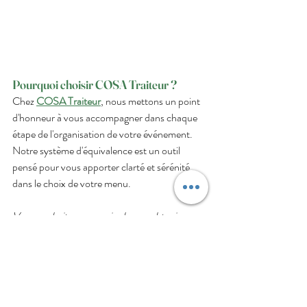
Pourquoi choisir COSA Traiteur ?  
Chez 
COSA Traiteur
, nous mettons un point 
d'honneur à vous accompagner dans chaque 
étape de l'organisation de votre événement. 
Notre système d'équivalence est un outil 
pensé pour vous apporter clarté et sérénité 
dans le choix de votre menu.  
Vous souhaitez en savoir plus ou obtenir un 
devis personnalisé ? N'hésitez pas à nous 
contacter pour prendre rendez-vous.
Faites-nous part de vos besoins 
via notre 
questionnaire
 ou contactez-nous 