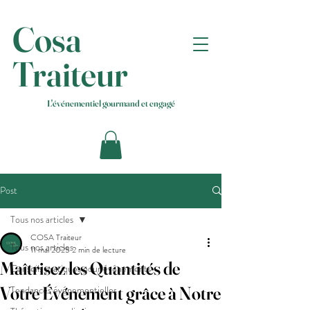
Cosa
Traiteur
L'événementiel gourmand et engagé
Post
Tous nos articles
COSA Traiteur
Tous nos articles
11 mai 2025
2 min de lecture
Maîtrisez les Quantités de
Conseils pratiques pour événements
Votre Événement grâce à Notre
Tendances événementielles