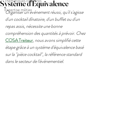
Thématiques culinaires
Système d'Équivalence
Expertise métier
Organiser un événement réussi, qu'il s'agisse 
d'un cocktail dînatoire, d'un buffet ou d'un 
repas assis, nécessite une bonne 
compréhension des quantités à prévoir. Chez 
COSA Traiteur
, nous avons simplifié cette 
étape grâce à un système d'équivalence basé 
sur la "pièce cocktail", la référence standard 
dans le secteur de l'événementiel.